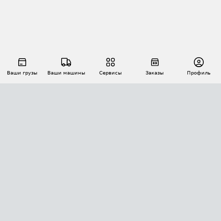
Ваши грузы
Ваши машины
Сервисы
Заказы
Профиль
АВТОМАТИЗАЦИЯ ПЕРЕВОЗОК
Площадки
Заказы
Торги
Тендеры
АТИ-Доки
GPS-мониторинг
АТИ Мессенджер
Цепочки грузов
API ATI.SU
ПОЛЕЗНОЕ
Расчет расстояний
БЕЗОПАСНОСТЬ
Академия ATI.SU