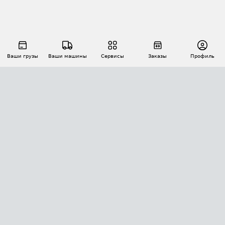
Ваши грузы
Ваши машины
Сервисы
Заказы
Профиль
АВТОМАТИЗАЦИЯ ПЕРЕВОЗОК
Площадки
Заказы
Торги
Тендеры
АТИ-Доки
GPS-мониторинг
АТИ Мессенджер
Цепочки грузов
API ATI.SU
ПОЛЕЗНОЕ
Расчет расстояний
БЕЗОПАСНОСТЬ
Академия ATI.SU
ATI.SU о безопасности
Звезды ATI.SU на вашем сайте
КОНТАКТЫ И ТАРИФЫ