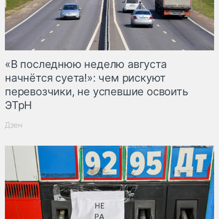
«В последнюю неделю августа
начнётся суета!»: чем рискуют
перевозчики, не успевшие освоить
ЭТрН
Дзен