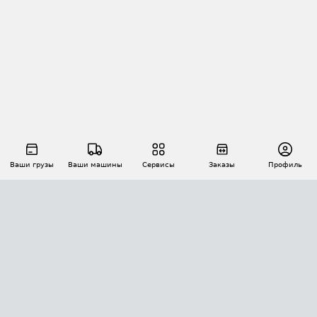
Ваши грузы
Ваши машины
Сервисы
Заказы
Профиль
АВТОМАТИЗАЦИЯ ПЕРЕВОЗОК
Площадки
Заказы
Торги
Тендеры
АТИ-Доки
GPS-мониторинг
АТИ Мессенджер
Цепочки грузов
API ATI.SU