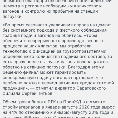
возможно благодаря обеспечению производителей
цемента в регионе необходимым количеством
вагонов и контролю их прибытия на станции
погрузки.
«Во время сезонного увеличения спроса на цемент
без системного подхода и жесткого соблюдения
графика подачи вагонов не обойтись. Чтобы
обеспечить непрерывность производственного
процесса наших клиентов, мы отработали
технологию с фиксацией за грузоотправителями
определенного количества подвижного состава, то
есть сразу после выгрузки вагоны возвращаются
обратно на станцию погрузки. Благодаря этому
решению филиал может гарантировать
своевременную подачу вагонов партнерам, что
особенно важно в период активных продаж готовой
продукции», — отметил директор Саратовского
филиала Сергей Титков.
Объем грузооборота ПГК на ПривЖД в сегменте
стройматериалов в январе-августе 2020 года вырос
на 44% по отношению к январю-августу 2019 года и
составил 499 млн т·км. Самыми популярными