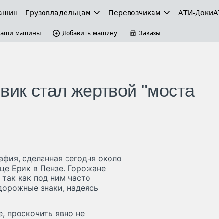
ашин
Грузовладельцам
Перевозчикам
АТИ-Доки
А
Ваши машины
Добавить машину
Заказы
вик стал жертвой "моста
афия, сделанная сегодня около
це Ерик в Пензе. Горожане
 так как под ним часто
дорожные знаки, надеясь
е, проскочить явно не