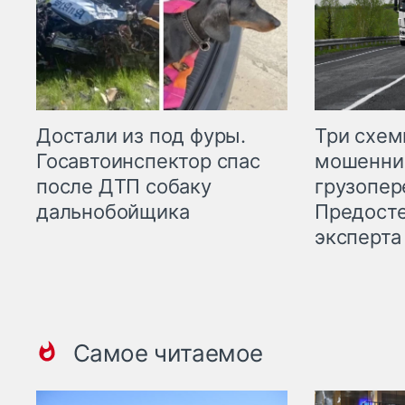
Три схе
Достали из под фуры.
мошенни
Госавтоинспектор спас
грузопер
после ДТП собаку
Предост
дальнобойщика
эксперта
Самое читаемое