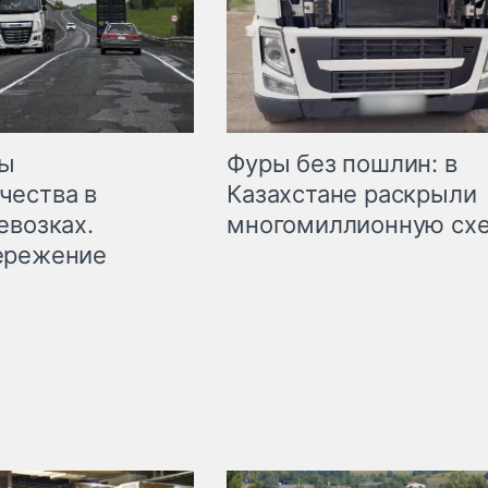
мы
Фуры без пошлин: в
чества в
Казахстане раскрыли
евозках.
многомиллионную сх
ережение