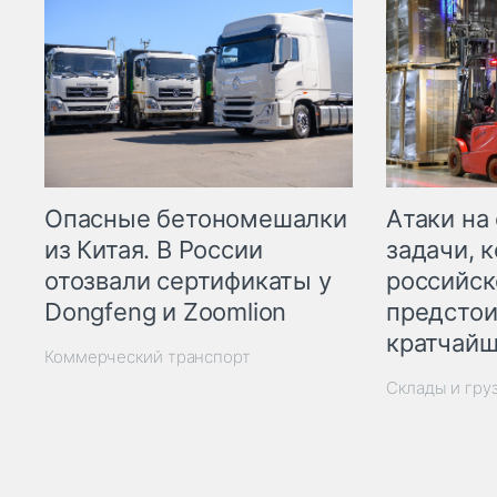
Опасные бетономешалки
Атаки на
из Китая. В России
задачи, 
отозвали сертификаты у
российск
Dongfeng и Zoomlion
предстои
кратчайш
Коммерческий транспорт
Склады и гру