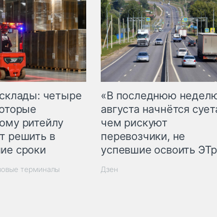
 склады: четыре
«В последнюю недел
которые
августа начнётся суета
ому ритейлу
чем рискуют
т решить в
перевозчики, не
ие сроки
успевшие освоить ЭТ
зовые терминалы
Дзен