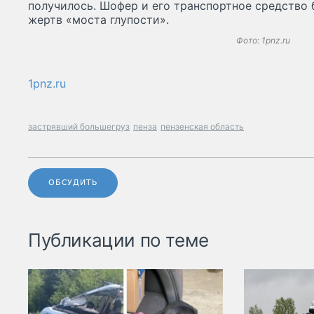
получилось. Шофер и его транспортное средство 
жертв «моста глупости».
Фото: 1pnz.ru
1pnz.ru
застрявший большегруз
пенза
пензенская область
ОБСУДИТЬ
Публикации по теме