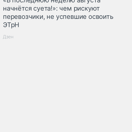
начнётся суета!»: чем рискуют
перевозчики, не успевшие освоить
ЭТрН
Дзен