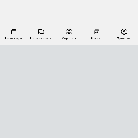
Ваши грузы
Ваши машины
Сервисы
Заказы
Профиль
АВТОМАТИЗАЦИЯ ПЕРЕВОЗОК
Площадки
Заказы
Торги
Тендеры
АТИ-Доки
GPS-мониторинг
АТИ Мессенджер
Цепочки грузов
API ATI.SU
ПОЛЕЗНОЕ
Расчет расстояний
БЕЗОПАСНОСТЬ
Академия ATI.SU
ATI.SU о безопасности
Звезды ATI.SU на вашем сайте