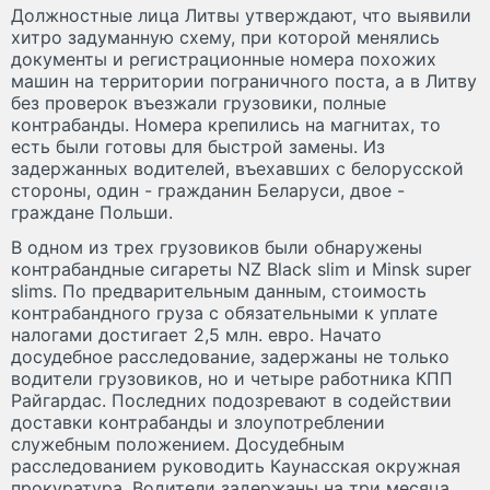
Должностные лица Литвы утверждают, что выявили
хитро задуманную схему, при которой менялись
документы и регистрационные номера похожих
машин на территории пограничного поста, а в Литву
без проверок въезжали грузовики, полные
контрабанды. Номера крепились на магнитах, то
есть были готовы для быстрой замены. Из
задержанных водителей, въехавших с белорусской
стороны, один - гражданин Беларуси, двое -
граждане Польши.
В одном из трех грузовиков были обнаружены
контрабандные сигареты NZ Black slim и Minsk super
slims. По предварительным данным, стоимость
контрабандного груза с обязательными к уплате
налогами достигает 2,5 млн. евро. Начато
досудебное расследование, задержаны не только
водители грузовиков, но и четыре работника КПП
Райгардас. Последних подозревают в содействии
доставки контрабанды и злоупотреблении
служебным положением. Досудебным
расследованием руководить Каунасская окружная
прокуратура. Водители задержаны на три месяца.