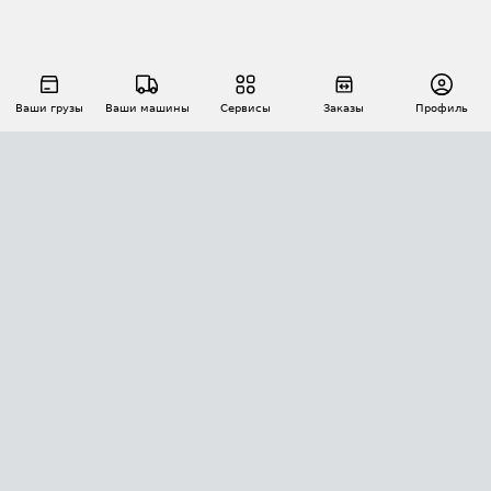
Ваши грузы
Ваши машины
Сервисы
Заказы
Профиль
АВТОМАТИЗАЦИЯ ПЕРЕВОЗОК
Площадки
Заказы
Торги
Тендеры
АТИ-Доки
GPS-мониторинг
АТИ Мессенджер
Цепочки грузов
API ATI.SU
ПОЛЕЗНОЕ
Расчет расстояний
БЕЗОПАСНОСТЬ
Академия ATI.SU
ATI.SU о безопасности
Звезды ATI.SU на вашем сайте
КОНТАКТЫ И ТАРИФЫ
Памятка по проверке контрагентов