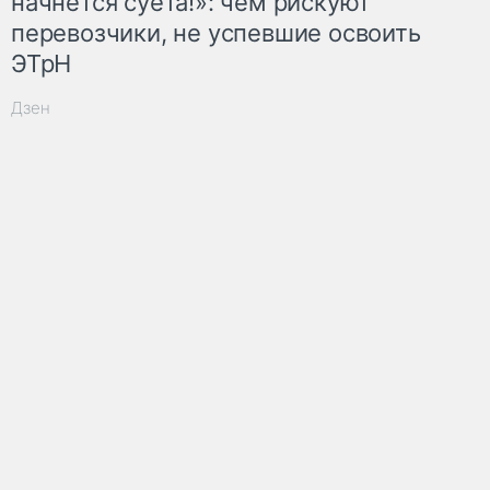
начнётся суета!»: чем рискуют
перевозчики, не успевшие освоить
ЭТрН
Дзен