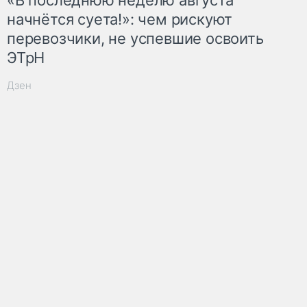
начнётся суета!»: чем рискуют
перевозчики, не успевшие освоить
ЭТрН
Дзен