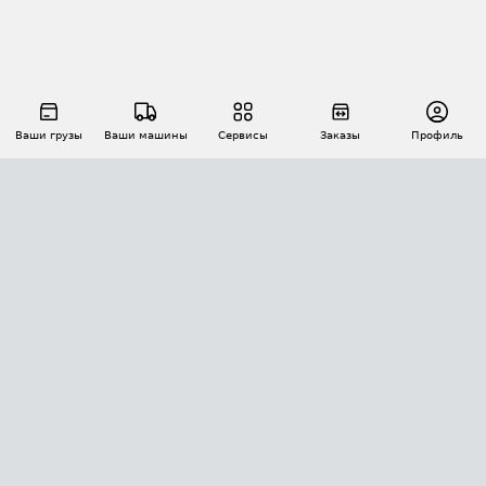
Ваши грузы
Ваши машины
Сервисы
Заказы
Профиль
АВТОМАТИЗАЦИЯ ПЕРЕВОЗОК
Площадки
Заказы
Торги
Тендеры
АТИ-Доки
GPS-мониторинг
АТИ Мессенджер
Цепочки грузов
API ATI.SU
ПОЛЕЗНОЕ
Расчет расстояний
БЕЗОПАСНОСТЬ
Академия ATI.SU
ATI.SU о безопасности
Звезды ATI.SU на вашем сайте