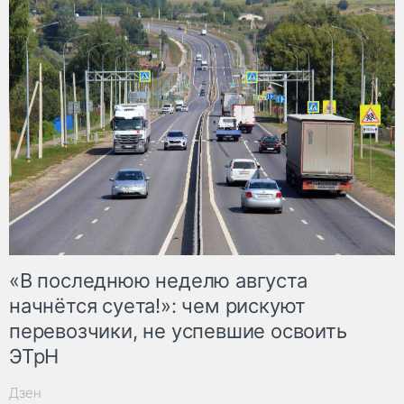
«В последнюю неделю августа
начнётся суета!»: чем рискуют
перевозчики, не успевшие освоить
ЭТрН
Дзен