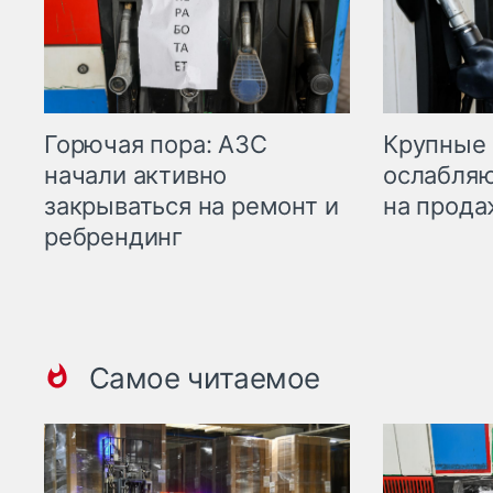
Горючая пора: АЗС
Крупные 
начали активно
ослабляю
закрываться на ремонт и
на прода
ребрендинг
Самое читаемое