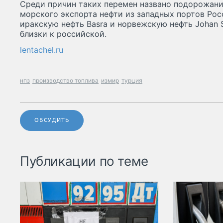
Среди причин таких перемен названо подорожани
морского экспорта нефти из западных портов Рос
иракскую нефть Basra и норвежскую нефть Johan S
близки к российской.
lentachel.ru
нпз
производство топлива
измир
турция
ОБСУДИТЬ
Публикации по теме