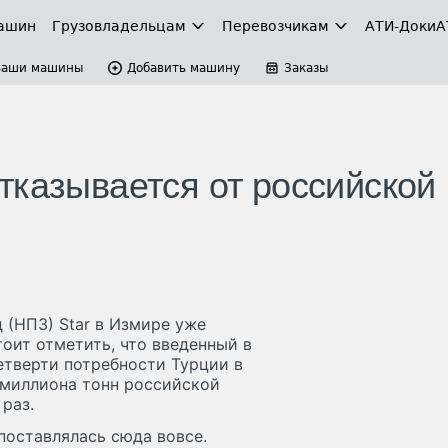
ашин
Грузовладельцам
Перевозчикам
АТИ-Доки
А
Ваши машины
Добавить машину
Заказы
тказывается от российской
(НПЗ) Star в Измире уже
тоит отметить, что введенный в
етверти потребности Турции в
1 миллиона тонн российской
 раз.
 поставлялась сюда вовсе.