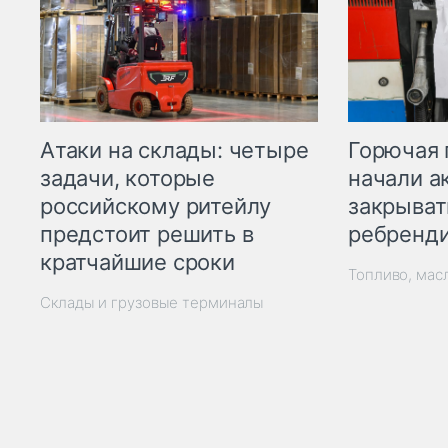
Горючая 
Атаки на склады: четыре
начали а
задачи, которые
закрыват
российскому ритейлу
ребренд
предстоит решить в
кратчайшие сроки
Топливо, мас
Склады и грузовые терминалы