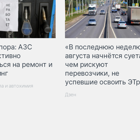
пора: АЗС
«В последнюю недел
ктивно
августа начнётся суета
ься на ремонт и
чем рискуют
инг
перевозчики, не
успевшие освоить ЭТ
ла и автохимия
Дзен