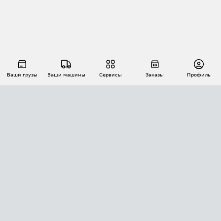
Ваши грузы
Ваши машины
Сервисы
Заказы
Профиль
АВТОМАТИЗАЦИЯ ПЕРЕВОЗОК
Площадки
Заказы
Торги
Тендеры
АТИ-Доки
GPS-мониторинг
АТИ Мессенджер
Цепочки грузов
API ATI.SU
ПОЛЕЗНОЕ
Расчет расстояний
БЕЗОПАСНОСТЬ
Академия ATI.SU