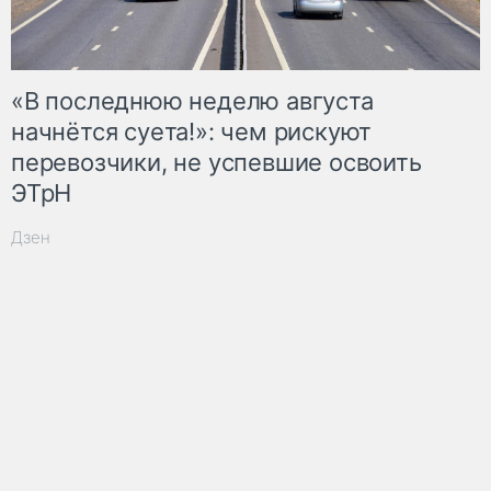
«В последнюю неделю августа
начнётся суета!»: чем рискуют
перевозчики, не успевшие освоить
ЭТрН
Дзен