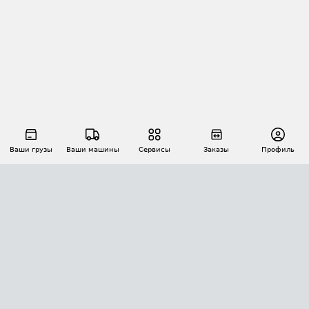
Ваши грузы
Ваши машины
Сервисы
Заказы
Профиль
АВТОМАТИЗАЦИЯ ПЕРЕВОЗОК
Площадки
Заказы
Торги
Тендеры
АТИ-Доки
GPS-мониторинг
АТИ Мессенджер
Цепочки грузов
API ATI.SU