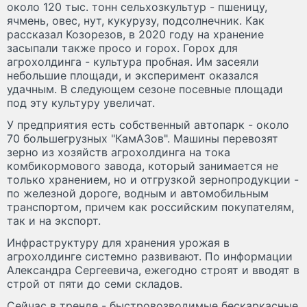
около 120 тыс. тонн сельхозкультур - пшеницу,
ячмень, овес, нут, кукурузу, подсолнечник. Как
рассказал Козорезов, в 2020 году на хранение
засыпали также просо и горох. Горох для
агрохолдинга - культура пробная. Им засеяли
небольшие площади, и эксперимент оказался
удачным. В следующем сезоне посевные площади
под эту культуру увеличат.
У предприятия есть собственный автопарк - около
70 большегрузных "КамАЗов". Машины перевозят
зерно из хозяйств агрохолдинга на тока
комбикормового завода, который занимается не
только хранением, но и отгрузкой зернопродукции -
по железной дороге, водным и автомобильным
транспортом, причем как российским покупателям,
так и на экспорт.
Инфраструктуру для хранения урожая в
агрохолдинге системно развивают. По информации
Александра Сергеевича, ежегодно строят и вводят в
строй от пяти до семи складов.
Сейчас в тренде - быстровозводимые бескаркасные