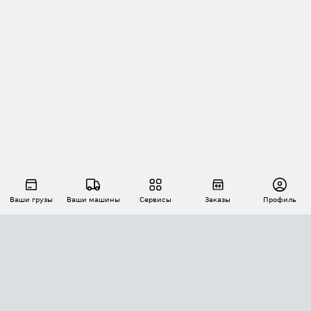
Ваши грузы
Ваши машины
Сервисы
Заказы
Профиль
АВТОМАТИЗАЦИЯ ПЕРЕВОЗОК
Площадки
Заказы
Торги
Тендеры
АТИ-Доки