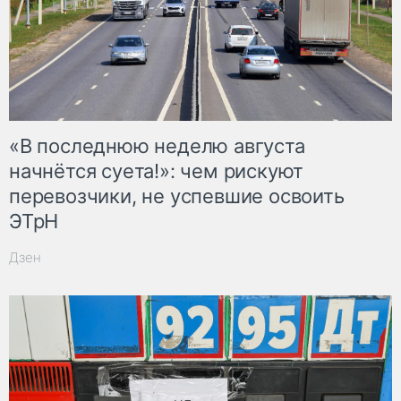
«В последнюю неделю августа
начнётся суета!»: чем рискуют
перевозчики, не успевшие освоить
ЭТрН
Дзен