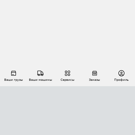
Ваши грузы
Ваши машины
Сервисы
Заказы
Профиль
АВТОМАТИЗАЦИЯ ПЕРЕВОЗОК
Площадки
Заказы
Торги
Тендеры
АТИ-Доки
GPS-мониторинг
АТИ Мессенджер
Цепочки грузов