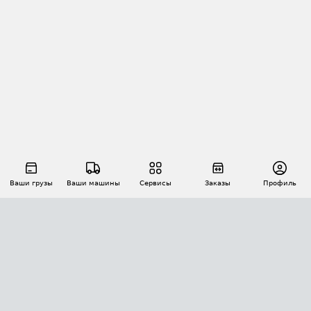
Ваши грузы
Ваши машины
Сервисы
Заказы
Профиль
АВТОМАТИЗАЦИЯ ПЕРЕВОЗОК
Площадки
Заказы
Торги
Тендеры
АТИ-Доки
GPS-мониторинг
АТИ Мессенджер
Цепочки грузов