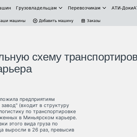
ашин
Грузовладельцам
Перевозчикам
АТИ-Доки
А
Ваши машины
Добавить машину
Заказы
льную схему транспортиров
арьера
дложила предприятиям
завод" (входит в структуру
логистику по транспортировке
женных в Миньярском карьере.
зки этого вида груза по
а выросли в 26 раз, превысив