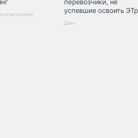
инг
перевозчики, не
успевшие освоить ЭТ
ла и автохимия
Дзен