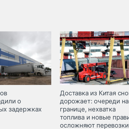
Доставка из Китая сно
ров
дорожает: очереди на
дили о
границе, нехватка
ых задержках
топлива и новые прав
осложняют перевозки