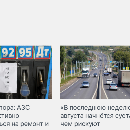
пора: АЗС
«В последнюю недел
ктивно
августа начнётся суета
ься на ремонт и
чем рискуют