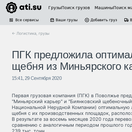
Грузы
Поиск грузов
Машины
Поиск м
Все сервисы
Ваши грузы
Добавить груз
← Логистика, грузы
ПГК предложила оптима
щебня из Миньярского к
15:41, 29 Сентября 2020
Первая грузовая компания (ПГК) в Поволжье пре
"Миньярский карьер" и "Биянковский щебеночный 
Национальной Нерудной Компании) оптимальную 
щебня с их производственных площадок, располо
В результате за восемь месяцев 2020 года перево
сравнению с аналогичным периодом прошлого год
239 тыс. тонн.