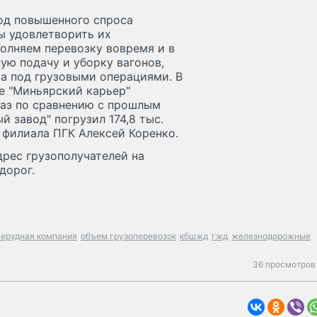
иод повышенного спроса
ы удовлетворить их
полняем перевозку вовремя и в
ую подачу и уборку вагонов,
а под грузовыми операциями. В
ие "Миньярский карьер"
раз по сравнению с прошлым
й завод" погрузил 174,8 тыс.
 филиала ПГК Алексей Коренко.
рес грузополучателей на
дорог.
нерудная компания
объем грузоперевозок
кбшжд
гжд
железнодорожные
36 просмотров 