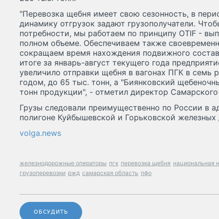
"Перевозка щебня имеет свою сезонность, в пер
динамику отгрузок задают грузополучатели. Чтоб
потребности, мы работаем по принципу OTIF - вы
полном объеме. Обеспечиваем также своевременн
сокращаем время нахождения подвижного состав
итоге за январь-август текущего года предприят
увеличило отправки щебня в вагонах ПГК в семь 
годом, до 65 тыс. тонн, а "Биянковский щебеночны
тонн продукции", - отметил директор Самарского
Грузы следовали преимущественно по России в ад
полигоне Куйбышевской и Горьковской железных 
volga.news
железнодорожные операторы
пгк
перевозка щебня
национальная 
грузоперевозки
ржд
самарская область
пфо
ОБСУДИТЬ