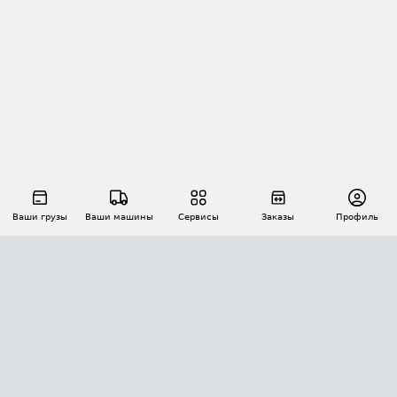
Ваши грузы
Ваши машины
Сервисы
Заказы
Профиль
АВТОМАТИЗАЦИЯ ПЕРЕВОЗОК
Площадки
Заказы
Торги
Тендеры
АТИ-Доки
GPS-мониторинг
АТИ Мессенджер
Цепочки грузов
API ATI.SU