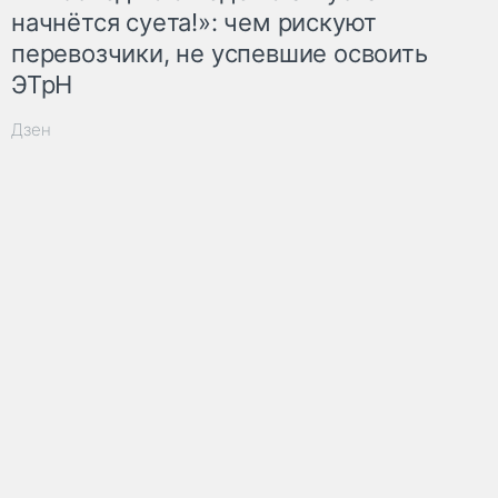
начнётся суета!»: чем рискуют
перевозчики, не успевшие освоить
ЭТрН
Дзен