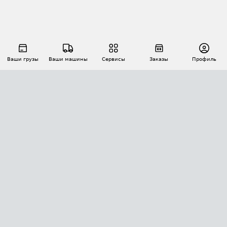
Ваши грузы
Ваши машины
Сервисы
Заказы
Профиль
АВТОМАТИЗАЦИЯ ПЕРЕВОЗОК
Площадки
Заказы
Торги
Тендеры
АТИ-Доки
GPS-мониторинг
АТИ Мессенджер
Цепочки грузов
API ATI.SU
ПОЛЕЗНОЕ
Расчет расстояний
БЕЗОПАСНОСТЬ
Академия ATI.SU
ATI.SU о безопасности
Звезды ATI.SU на вашем сайте
КОНТАКТЫ И ТАРИФЫ