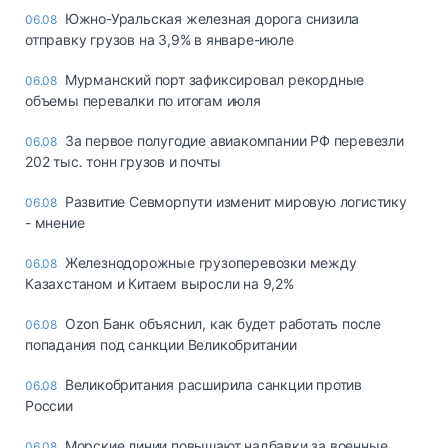
Южно-Уральская железная дорога снизила
06.08
отправку грузов на 3,9% в январе-июле
Мурманский порт зафиксировал рекордные
06.08
объемы перевалки по итогам июля
За первое полугодие авиакомпании РФ перевезли
06.08
202 тыс. тонн грузов и почты
Развитие Севморпути изменит мировую логистику
06.08
- мнение
Железнодорожные грузоперевозки между
06.08
Казахстаном и Китаем выросли на 9,2%
Ozon Банк объяснил, как будет работать после
06.08
попадания под санкции Великобритании
Великобритания расширила санкции против
06.08
России
Морские линии повышают надбавки за военные
06.08