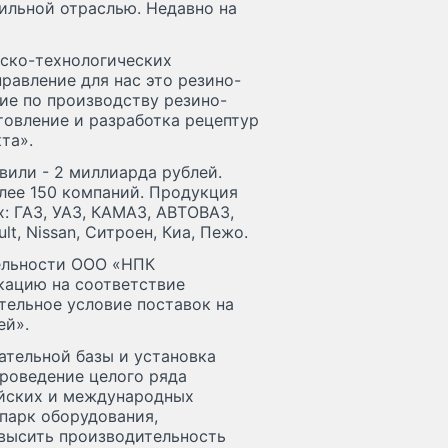
ильной отраслью. Недавно на
рско-технологических
авление для нас это резино-
ие по производству резино-
товление и разработка рецептур
та».
вили - 2 миллиарда рублей.
лее 150 компаний. Продукция
: ГАЗ, УАЗ, КАМАЗ, АВТОВАЗ,
t, Nissan, Ситроен, Киа, Пежо.
тельности ООО «НПК
кацию на соответствие
тельное условие поставок на
ей».
ательной базы и установка
проведение целого ряда
ийских и международных
 парк оборудования,
овысить производительность