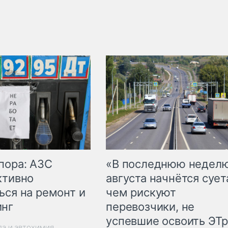
пора: АЗС
«В последнюю недел
ктивно
августа начнётся суета
ься на ремонт и
чем рискуют
инг
перевозчики, не
успевшие освоить ЭТ
ла и автохимия