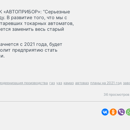
К «АВТОПРИБОР»: “Серьезные
. В развитие того, что мы с
старевших токарных автоматов,
уется заменить весь старый
чнется с 2021 года, будет
волит предприятию стать
и.
модернизация производства
газ
уаз
камаз
автоваз
планы на 2021 год
зав
36 просмотров 