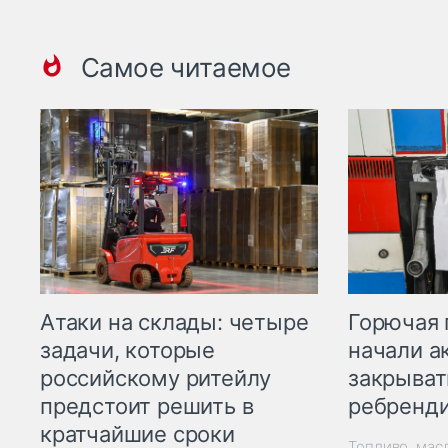
Самое читаемое
Горючая 
Атаки на склады: четыре
начали а
задачи, которые
закрыват
российскому ритейлу
ребренд
предстоит решить в
кратчайшие сроки
Топливо, мас