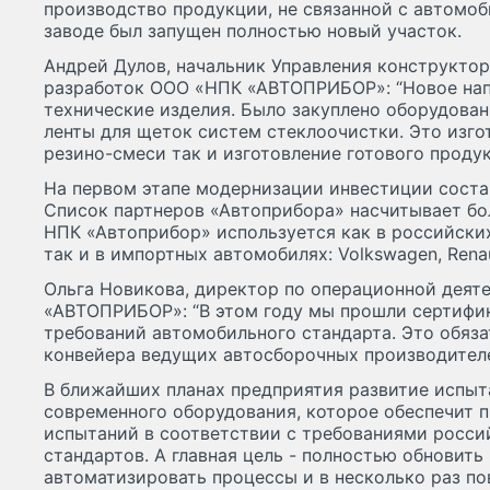
производство продукции, не связанной с автомоб
заводе был запущен полностью новый участок.
Андрей Дулов, начальник Управления конструкто
разработок ООО «НПК «АВТОПРИБОР»: “Новое напр
технические изделия. Было закуплено оборудован
ленты для щеток систем стеклоочистки. Это изго
резино-смеси так и изготовление готового продук
На первом этапе модернизации инвестиции соста
Список партнеров «Автоприбора» насчитывает бо
НПК «Автоприбор» используется как в российских
так и в импортных автомобилях: Volkswagen, Renaul
Ольга Новикова, директор по операционной дея
«АВТОПРИБОР»: “В этом году мы прошли сертифи
требований автомобильного стандарта. Это обяза
конвейера ведущих автосборочных производител
В ближайших планах предприятия развитие испыт
современного оборудования, которое обеспечит 
испытаний в соответствии с требованиями росс
стандартов. А главная цель - полностью обновить
автоматизировать процессы и в несколько раз п