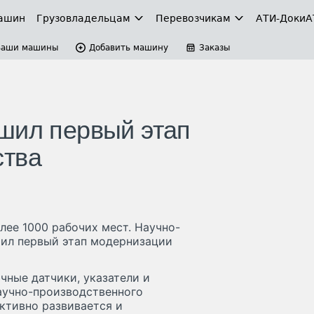
ашин
Грузовладельцам
Перевозчикам
АТИ-Доки
А
Ваши машины
Добавить машину
Заказы
шил первый этап
ства
ее 1000 рабочих мест. Научно-
шил первый этап модернизации
чные датчики, указатели и
аучно-производственного
ктивно развивается и