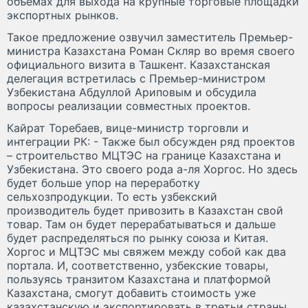
объёмах для выхода на крупные торговые площадки
экспортных рынков.
Такое предложение озвучил заместитель Премьер-
министра Казахстана Роман Скляр во время своего
официального визита в Ташкент. Казахстанская
делегация встретилась с Премьер-министром
Узбекистана Абдуллой Ариповым и обсудила
вопросы реализации совместных проектов.
Кайрат Торебаев, вице-министр торговли и
интеграции РК: - Также был обсужден ряд проектов
– строительство МЦТЭС на границе Казахстана и
Узбекистана. Это своего рода а-ля Хоргос. Но здесь
будет больше упор на переработку
сельхозпродукции. То есть узбекский
производитель будет привозить в Казахстан свой
товар. Там он будет перерабатываться и дальше
будет распределяться по рынку союза и Китая.
Хоргос и МЦТЭС мы свяжем между собой как два
портала. И, соответственно, узбекские товары,
пользуясь транзитом Казахстана и платформой
Казахстана, смогут добавить стоимость уже
казахстанскую и экспортировать в третьи страны.