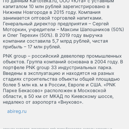
По данным Kartoteka.ru, ООО «Юта» с уставным
капиталом 10 млн рублей зарегистрировано в
Нижнем Новгороде в 2015 году. Компания
занимается оптовой торговлей напитками.
Генеральный директор предприятия – Сергей
Моторкин, учредители – Максим Шапошников (50%)
и Олег Терехин (50%). В 2019 году выручка
компании составила 5,7 млрд рублей, чистая
прибыль – 17 млн рублей.
PNK group – российский девелопер промышленных
объектов. Группа компаний основана в 2004 году. В
портфеле PNK group 33 индустриальных парка.
Введены в эксплуатацию и находятся на разных
стадиях строительства объекты общей площадью
более 5 млн кв. м в России, Европе и США. «PNK
Парке Бекасово» расположен в Московской
области, в 50 км от МКАД по Киевскому шоссе,
недалеко от аэропорта «Внуково».
abireg.ru
аренда складов
логопарки
pnk парк бекасово
склады москвы и