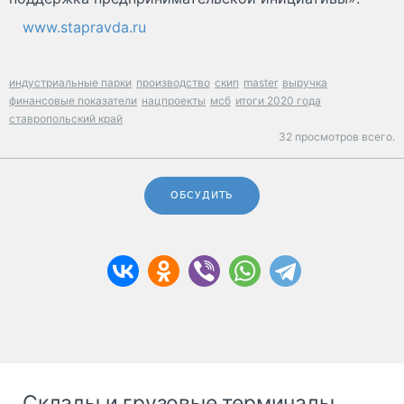
www.stapravda.ru
индустриальные парки
производство
скип
master
выручка
финансовые показатели
нацпроекты
мсб
итоги 2020 года
ставропольский край
32 просмотров всего.
ОБСУДИТЬ
Склады и грузовые терминалы