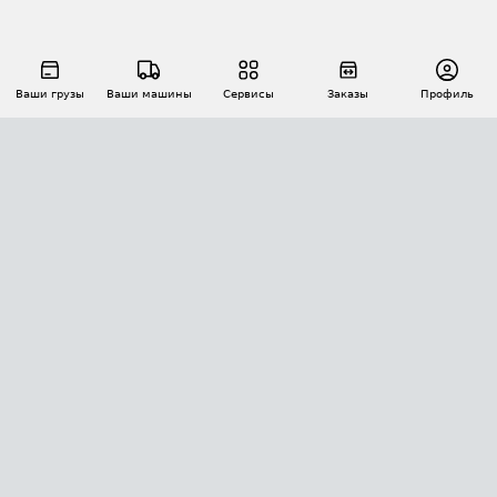
Ваши грузы
Ваши машины
Сервисы
Заказы
Профиль
АВТОМАТИЗАЦИЯ ПЕРЕВОЗОК
Площадки
Заказы
Торги
Тендеры
АТИ-Доки
GPS-мониторинг
АТИ Мессенджер
Цепочки грузов
API ATI.SU
ПОЛЕЗНОЕ
Расчет расстояний
БЕЗОПАСНОСТЬ
Академия ATI.SU
ATI.SU о безопасности
Звезды ATI.SU на вашем сайте
КОНТАКТЫ И ТАРИФЫ
Памятка по проверке контрагентов
Индекс ATI.SU FTL РФ
О системе ATI.SU