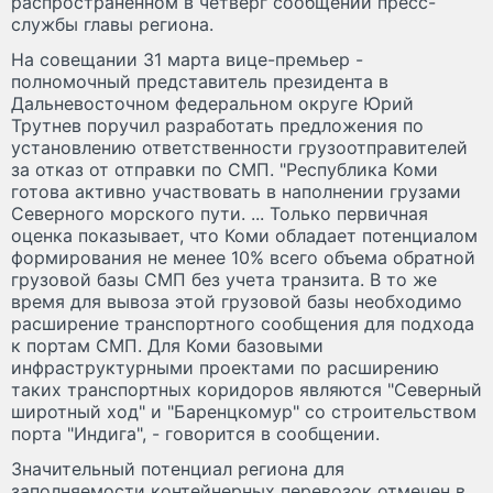
распространенном в четверг сообщении пресс-
службы главы региона.
На совещании 31 марта вице-премьер -
полномочный представитель президента в
Дальневосточном федеральном округе Юрий
Трутнев поручил разработать предложения по
установлению ответственности грузоотправителей
за отказ от отправки по СМП. "Республика Коми
готова активно участвовать в наполнении грузами
Северного морского пути. ... Только первичная
оценка показывает, что Коми обладает потенциалом
формирования не менее 10% всего объема обратной
грузовой базы СМП без учета транзита. В то же
время для вывоза этой грузовой базы необходимо
расширение транспортного сообщения для подхода
к портам СМП. Для Коми базовыми
инфраструктурными проектами по расширению
таких транспортных коридоров являются "Северный
широтный ход" и "Баренцкомур" со строительством
порта "Индига", - говорится в сообщении.
Значительный потенциал региона для
заполняемости контейнерных перевозок отмечен в