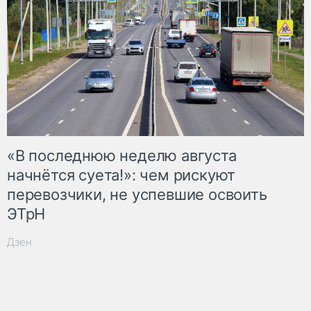
«В последнюю неделю августа
начнётся суета!»: чем рискуют
перевозчики, не успевшие освоить
ЭТрН
Дзен