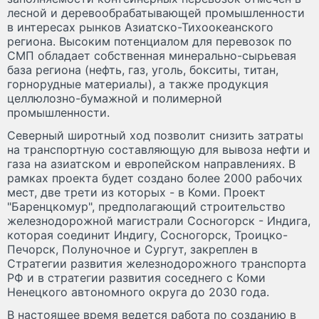
лесной и деревообрабатывающей промышленности
в интересах рынков Азиатско-Тихоокеанского
региона. Высоким потенциалом для перевозок по
СМП обладает собственная минерально-сырьевая
база региона (нефть, газ, уголь, бокситы, титан,
горнорудные материалы), а также продукция
целлюлозно-бумажной и полимерной
промышленности.
Северный широтный ход позволит снизить затраты
на транспортную составляющую для вывоза нефти и
газа на азиатском и европейском направлениях. В
рамках проекта будет создано более 2000 рабочих
мест, две трети из которых - в Коми. Проект
"Баренцкомур", предполагающий строительство
железнодорожной магистрали Сосногорск - Индига,
которая соединит Индигу, Сосногорск, Троицко-
Печорск, Полуночное и Сургут, закреплен в
Стратегии развития железнодорожного транспорта
РФ и в стратегии развития соседнего с Коми
Ненецкого автономного округа до 2030 года.
В настоящее время ведется работа по созданию в