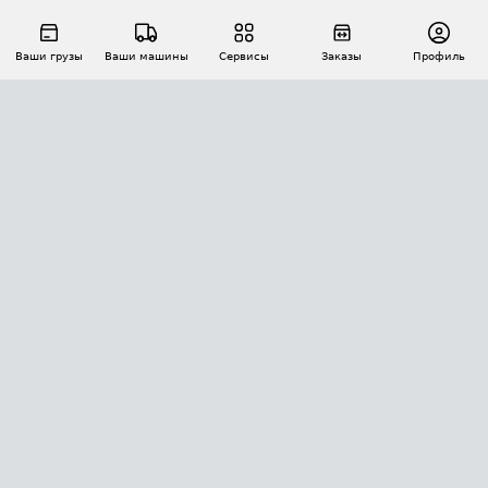
Ваши грузы
Ваши машины
Сервисы
Заказы
Профиль
АВТОМАТИЗАЦИЯ ПЕРЕВОЗОК
Площадки
Заказы
Торги
Тендеры
АТИ-Доки
GPS-мониторинг
АТИ Мессенджер
Цепочки грузов
API ATI.SU
ПОЛЕЗНОЕ
Расчет расстояний
БЕЗОПАСНОСТЬ
Академия ATI.SU
ATI.SU о безопасности
Звезды ATI.SU на вашем сайте
КОНТАКТЫ И ТАРИФЫ
Памятка по проверке контрагентов
Индекс ATI.SU FTL РФ
О системе ATI.SU
Светофор+
Средние ставки
ИНФОРМАЦИЯ
Контактная информация