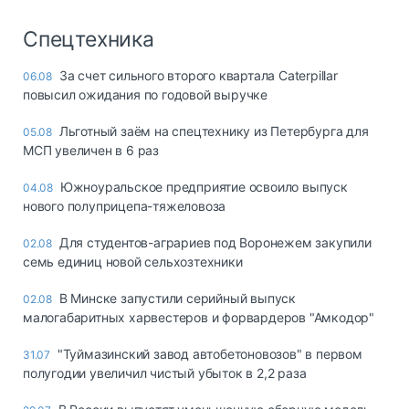
Спецтехника
За счет сильного второго квартала Caterpillar
06.08
повысил ожидания по годовой выручке
Льготный заём на спецтехнику из Петербурга для
05.08
МСП увеличен в 6 раз
Южноуральское предприятие освоило выпуск
04.08
нового полуприцепа-тяжеловоза
Для студентов-аграриев под Воронежем закупили
02.08
семь единиц новой сельхозтехники
В Минске запустили серийный выпуск
02.08
малогабаритных харвестеров и форвардеров "Амкодор"
"Туймазинский завод автобетоновозов" в первом
31.07
полугодии увеличил чистый убыток в 2,2 раза