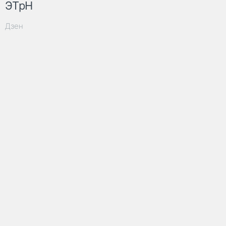
ЭТрН
Дзен