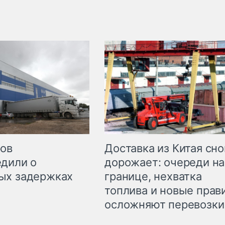
Доставка из Китая сно
ров
дорожает: очереди на
дили о
границе, нехватка
ых задержках
топлива и новые прав
осложняют перевозки