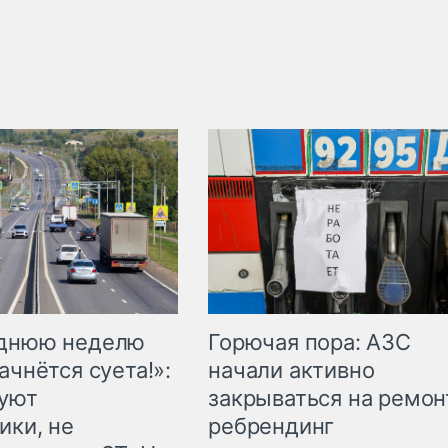
Горючая пора: АЗС
еднюю неделю
начали активно
ачнётся суета!»:
закрываться на ремон
куют
ребрендинг
ики, не