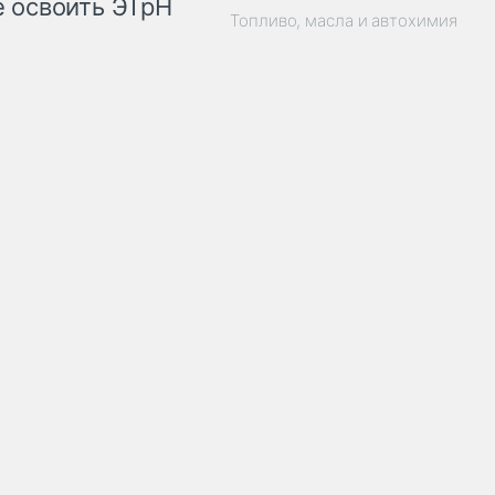
 освоить ЭТрН
Топливо, масла и автохимия