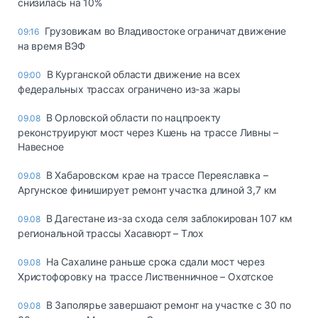
снизилась на 10%
Грузовикам во Владивостоке ограничат движение
09:16
на время ВЭФ
В Курганской области движение на всех
09:00
федеральных трассах ограничено из-за жары
В Орловской области по нацпроекту
09.08
реконструируют мост через Кшень на трассе Ливны –
Навесное
В Хабаровском крае на трассе Переяславка –
09.08
Аргунское финиширует ремонт участка длиной 3,7 км
В Дагестане из-за схода селя заблокирован 107 км
09.08
региональной трассы Хасавюрт – Тлох
На Сахалине раньше срока сдали мост через
09.08
Христофоровку на трассе Лиственничное – Охотское
В Заполярье завершают ремонт на участке с 30 по
09.08