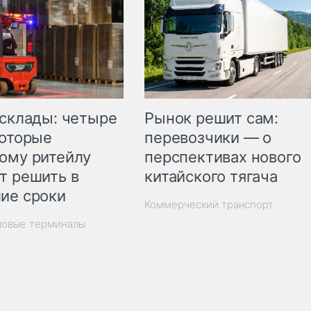
Рынок решит сам:
 склады: четыре
перевозчики — о
которые
перспективах нового
ому ритейлу
китайского тягача
т решить в
ие сроки
Коммерческий транспорт
зовые терминалы