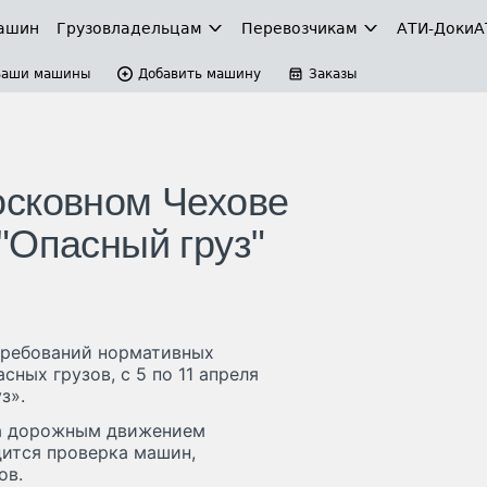
ашин
Грузовладельцам
Перевозчикам
АТИ-Доки
А
Ваши машины
Добавить машину
Заказы
осковном Чехове
"Опасный груз"
требований нормативных
ных грузов, с 5 по 11 апреля
з».
за дорожным движением
ится проверка машин,
ов.