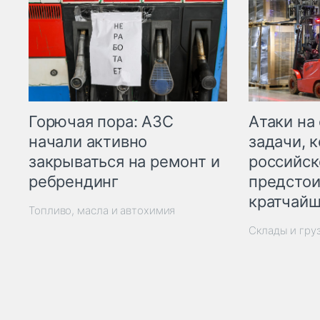
Горючая пора: АЗС
Атаки на
начали активно
задачи, 
закрываться на ремонт и
российск
ребрендинг
предстои
кратчайш
Топливо, масла и автохимия
Склады и гру