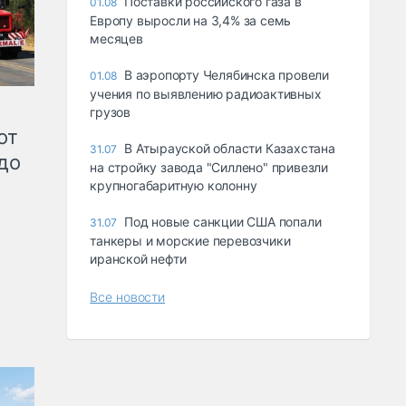
Поставки российского газа в
01.08
Европу выросли на 3,4% за семь
месяцев
В аэропорту Челябинска провели
01.08
учения по выявлению радиоактивных
грузов
от
В Атырауской области Казахстана
31.07
до
на стройку завода "Силлено" привезли
крупногабаритную колонну
Под новые санкции США попали
31.07
танкеры и морские перевозчики
иранской нефти
Все новости