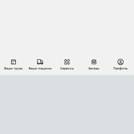
Ваши грузы
Ваши машины
Сервисы
Заказы
Профиль
АВТОМАТИЗАЦИЯ ПЕРЕВОЗОК
Площадки
Заказы
Торги
Тендеры
АТИ-Доки
GPS-мониторинг
АТИ Мессенджер
Цепочки грузов
API ATI.SU