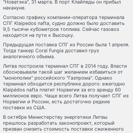
"Новатэка", 31 марта. В порт Клайпеды он прибыл
накануне.
Согласно графику компании-оператора терминала
СПГ Klaipedos nafta, судно должно было доставить
9,5 тысячи кубометров топлива. Сейчас газовоз
находится на пути к Высоцку.
Предыдущая поставка СПГ из России была 1 апреля.
Тогда танкер Coral Fungia доставил груз
аналогичного объема.
Литва построила терминал СПГ в 2014 году. Власти
обосновывали такой шаг желанием избавиться от
"монополии" российского "Газпрома". Однако
терминал обходится республике дорого: ежегодно
Klaipėdos nafta платит Норвегии за его аренду 60
миллионов евро. Чаще всего Литва получает СПГ из
Норвегии и России, есть достаточно редкие
поставки из США.
В октябре Министерству энергетики Литвы
пришлось разработать законопроект, который
призван снизить стоимость поставки сжиженного