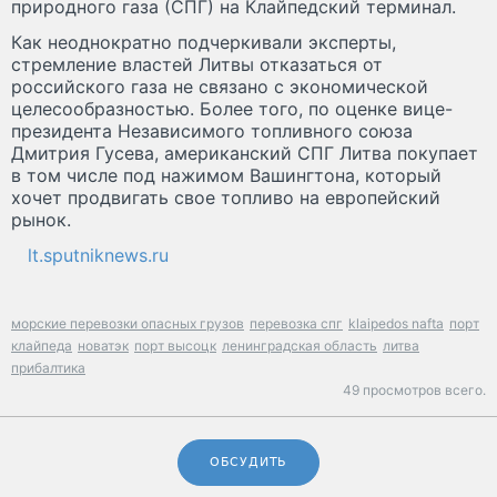
природного газа (СПГ) на Клайпедский терминал.
Как неоднократно подчеркивали эксперты,
стремление властей Литвы отказаться от
российского газа не связано с экономической
целесообразностью. Более того, по оценке вице-
президента Независимого топливного союза
Дмитрия Гусева, американский СПГ Литва покупает
в том числе под нажимом Вашингтона, который
хочет продвигать свое топливо на европейский
рынок.
lt.sputniknews.ru
морские перевозки опасных грузов
перевозка спг
klaipedos nafta
порт
клайпеда
новатэк
порт высоцк
ленинградская область
литва
прибалтика
49 просмотров всего.
ОБСУДИТЬ