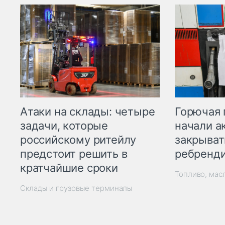
Горючая 
Атаки на склады: четыре
начали а
задачи, которые
закрыват
российскому ритейлу
ребренд
предстоит решить в
кратчайшие сроки
Топливо, мас
Склады и грузовые терминалы