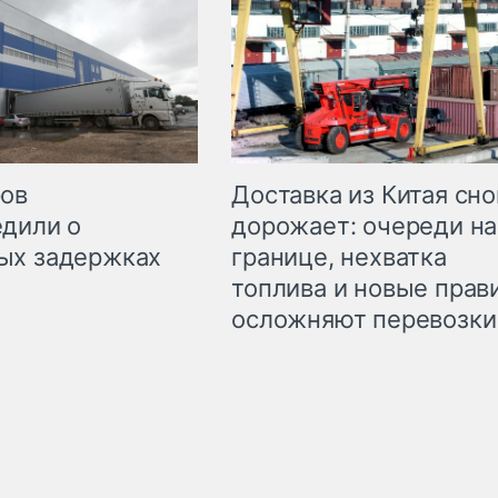
Доставка из Китая сно
ров
дорожает: очереди на
дили о
границе, нехватка
ых задержках
топлива и новые прав
осложняют перевозки