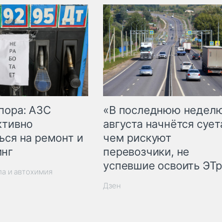
пора: АЗС
«В последнюю недел
ктивно
августа начнётся суета
ься на ремонт и
чем рискуют
инг
перевозчики, не
успевшие освоить ЭТ
ла и автохимия
Дзен