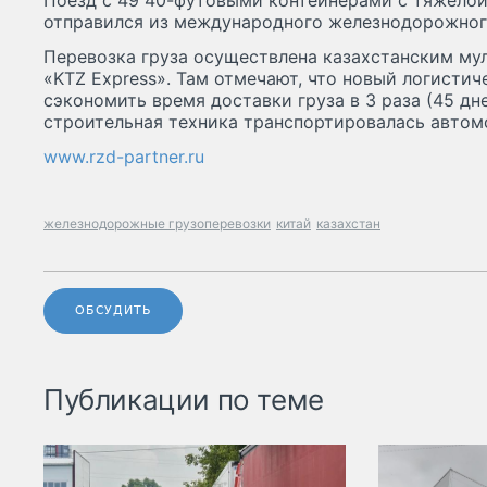
Поезд с 49 40-футовыми контейнерами с тяжелой
отправился из международного железнодорожного
Перевозка груза осуществлена казахстанским м
«KTZ Express». Там отмечают, что новый логистич
сэкономить время доставки груза в 3 раза (45 дне
строительная техника транспортировалась авто
www.rzd-partner.ru
железнодорожные грузоперевозки
китай
казахстан
ОБСУДИТЬ
Публикации по теме