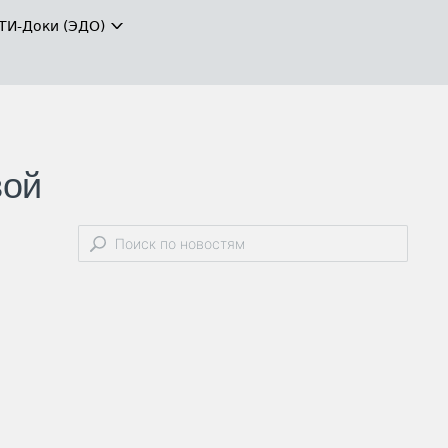
ТИ-Доки (ЭДО)
вой