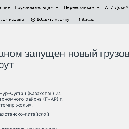
ашин
Грузовладельцам
Перевозчикам
АТИ-Доки
А
Ваши машины
Добавить машину
Заказы
аном запущен новый грузо
рут
Нур-Султан (Казахстан) из
ономного района (ГЧАР) г.
 темир жолы».
захстанско-китайской