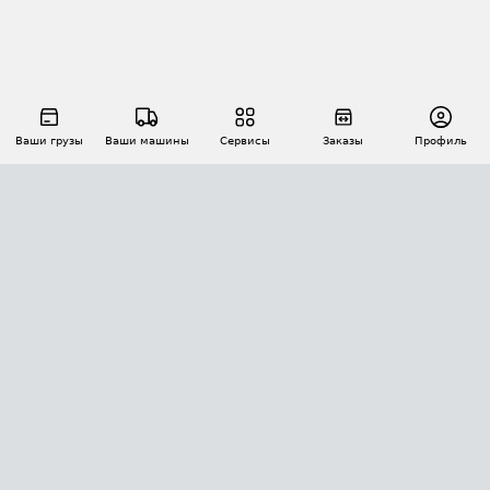
Ваши грузы
Ваши машины
Сервисы
Заказы
Профиль
АВТОМАТИЗАЦИЯ ПЕРЕВОЗОК
Площадки
Заказы
Торги
Тендеры
АТИ-Доки
GPS-мониторинг
АТИ Мессенджер
Цепочки грузов
API ATI.SU
ПОЛЕЗНОЕ
Расчет расстояний
БЕЗОПАСНОСТЬ
Академия ATI.SU
ATI.SU о безопасности