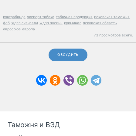
контрабанда
экспорт табака
табачная продукция
псковская таможня
фсб
ждпп скангали
ждпп посинь
криминал
псковская область
евросоюз
европа
73 просмотров всего.
ОБСУДИТЬ
Таможня и ВЭД