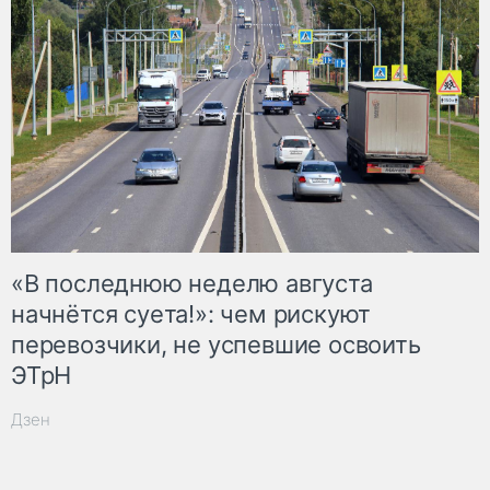
«В последнюю неделю августа
начнётся суета!»: чем рискуют
перевозчики, не успевшие освоить
ЭТрН
Дзен