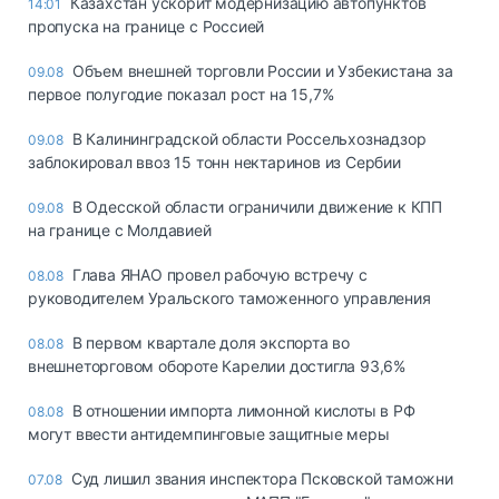
Казахстан ускорит модернизацию автопунктов
14:01
пропуска на границе с Россией
Объем внешней торговли России и Узбекистана за
09.08
первое полугодие показал рост на 15,7%
В Калининградской области Россельхознадзор
09.08
заблокировал ввоз 15 тонн нектаринов из Сербии
В Одесской области ограничили движение к КПП
09.08
на границе с Молдавией
Глава ЯНАО провел рабочую встречу с
08.08
руководителем Уральского таможенного управления
В первом квартале доля экспорта во
08.08
внешнеторговом обороте Карелии достигла 93,6%
В отношении импорта лимонной кислоты в РФ
08.08
могут ввести антидемпинговые защитные меры
Суд лишил звания инспектора Псковской таможни
07.08