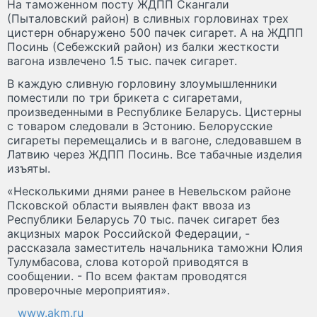
На таможенном посту ЖДПП Скангали
(Пыталовский район) в сливных горловинах трех
цистерн обнаружено 500 пачек сигарет. А на ЖДПП
Посинь (Себежский район) из балки жесткости
вагона извлечено 1.5 тыс. пачек сигарет.
В каждую сливную горловину злоумышленники
поместили по три брикета с сигаретами,
произведенными в Республике Беларусь. Цистерны
с товаром следовали в Эстонию. Белорусские
сигареты перемещались и в вагоне, следовавшем в
Латвию через ЖДПП Посинь. Все табачные изделия
изъяты.
«Несколькими днями ранее в Невельском районе
Псковской области выявлен факт ввоза из
Республики Беларусь 70 тыс. пачек сигарет без
акцизных марок Российской Федерации, -
рассказала заместитель начальника таможни Юлия
Тулумбасова, слова которой приводятся в
сообщении. - По всем фактам проводятся
проверочные мероприятия».
www.akm.ru