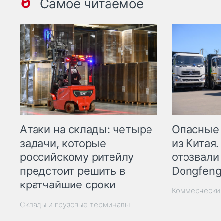
Самое читаемое
Опасные
Атаки на склады: четыре
из Китая.
задачи, которые
отозвали
российскому ритейлу
Dongfeng
предстоит решить в
кратчайшие сроки
Коммерчески
Склады и грузовые терминалы