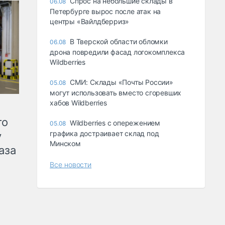
Спрос на небольшие склады в
06.08
Петербурге вырос после атак на
центры «Вайлдберриз»
В Тверской области обломки
06.08
дрона повредили фасад логокомплекса
Wildberries
СМИ: Склады «Почты России»
05.08
могут использовать вместо сгоревших
хабов Wildberries
го
Wildberries с опережением
05.08
графика достраивает склад под
у
Минском
аза
Все новости