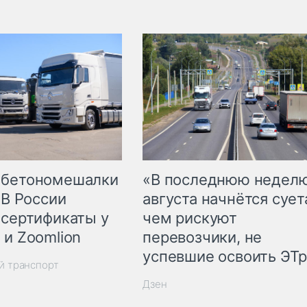
 бетономешалки
«В последнюю недел
 В России
августа начнётся суета
 сертификаты у
чем рискуют
 и Zoomlion
перевозчики, не
успевшие освоить ЭТ
й транспорт
Дзен