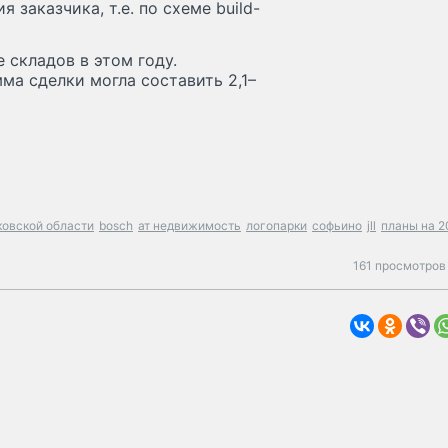
 заказчика, т.е. по схеме build-
 складов в этом году.
ма сделки могла составить 2,1–
ковской области
bosch
ат недвижимость
логопарки
софьино
jll
планы на 2
161 просмотров