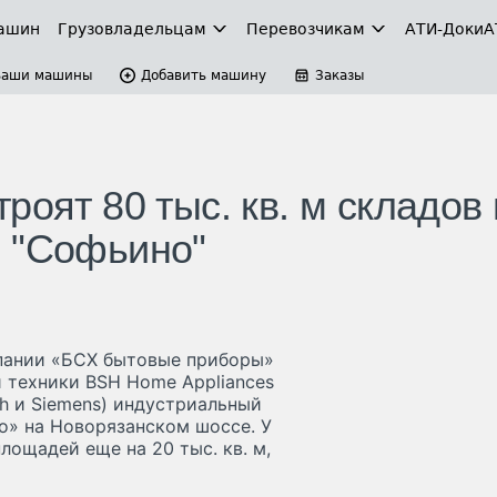
ашин
Грузовладельцам
Перевозчикам
АТИ-Доки
А
Ваши машины
Добавить машину
Заказы
роят 80 тыс. кв. м складов 
е "Софьино"
пании «БСХ бытовые приборы»
 техники BSH Home Appliances
h и Siemens) индустриальный
но» на Новорязанском шоссе. У
лощадей еще на 20 тыс. кв. м,