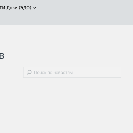
ТИ-Доки (ЭДО)
в