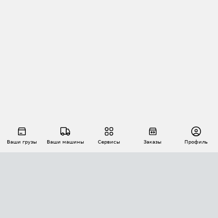
Ваши грузы
Ваши машины
Сервисы
Заказы
Профиль
АВТОМАТИЗАЦИЯ ПЕРЕВОЗОК
Площадки
Заказы
Торги
Тендеры
АТИ-Доки