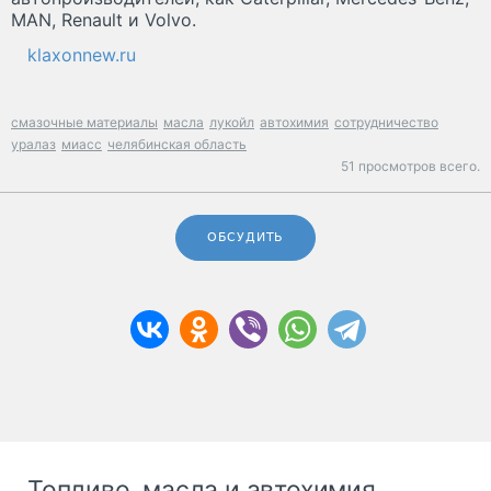
MAN, Renault и Volvo.
klaxonnew.ru
смазочные материалы
масла
лукойл
автохимия
сотрудничество
уралаз
миасс
челябинская область
51 просмотров всего.
ОБСУДИТЬ
Топливо, масла и автохимия