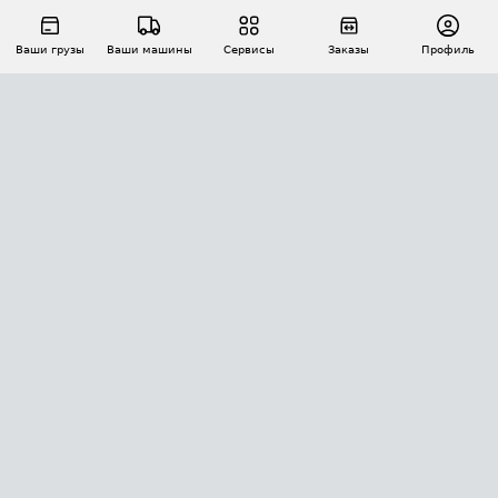
Ваши грузы
Ваши машины
Сервисы
Заказы
Профиль
АВТОМАТИЗАЦИЯ ПЕРЕВОЗОК
Площадки
Заказы
Торги
Тендеры
АТИ-Доки
GPS-мониторинг
АТИ Мессенджер
Цепочки грузов
API ATI.SU
ПОЛЕЗНОЕ
Расчет расстояний
БЕЗОПАСНОСТЬ
Академия ATI.SU
ATI.SU о безопасности
Звезды ATI.SU на вашем сайте
КОНТАКТЫ И ТАРИФЫ
Памятка по проверке контрагентов
Индекс ATI.SU FTL РФ
О системе ATI.SU
Светофор+
Средние ставки
ИНФОРМАЦИЯ
Контактная информация
Страхование