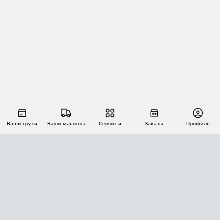
Ваши грузы
Ваши машины
Сервисы
Заказы
Профиль
АВТОМАТИЗАЦИЯ ПЕРЕВОЗОК
Площадки
Заказы
Торги
Тендеры
АТИ-Доки
GPS-мониторинг
АТИ Мессенджер
Цепочки грузов
API ATI.SU