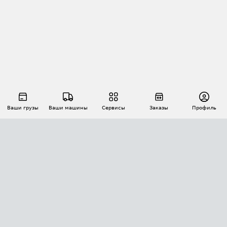
Ваши грузы
Ваши машины
Сервисы
Заказы
Профиль
АВТОМАТИЗАЦИЯ ПЕРЕВОЗОК
Площадки
Заказы
Торги
Тендеры
АТИ-Доки
GPS-мониторинг
АТИ Мессенджер
Цепочки грузов
API ATI.SU
ПОЛЕЗНОЕ