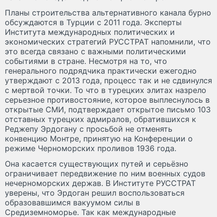
Планы строительства альтернативного канала бурно
обсуждаются в Турции с 2011 года. Эксперты
Института международных политических и
экономических стратегий РУССТРАТ напомнили, что
это всегда связано с важными политическими
событиями в стране. Несмотря на то, что
генерального подрядчика практически ежегодно
утверждают с 2013 года, процесс так и не сдвинулся
с мертвой точки. То что в турецких элитах назрело
серьезное противостояние, которое выплеснулось в
открытые СМИ, подтверждает открытое письмо 103
отставных турецких адмиралов, обратившихся к
Реджепу Эрдогану с просьбой не отменять
конвенцию Монтре, принятую на Конференции о
режиме Черноморских проливов 1936 года.
Она касается существующих путей и серьёзно
ограничивает передвижение по ним военных судов
нечерноморских держав. В Институте РУССТРАТ
уверены, что Эрдоган решил воспользоваться
образовавшимся вакуумом силы в
Средиземноморье. Так как международные