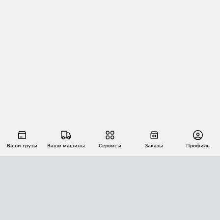
Ваши грузы
Ваши машины
Сервисы
Заказы
Профиль
АВТОМАТИЗАЦИЯ ПЕРЕВОЗОК
Площадки
Заказы
Торги
Тендеры
АТИ-Доки