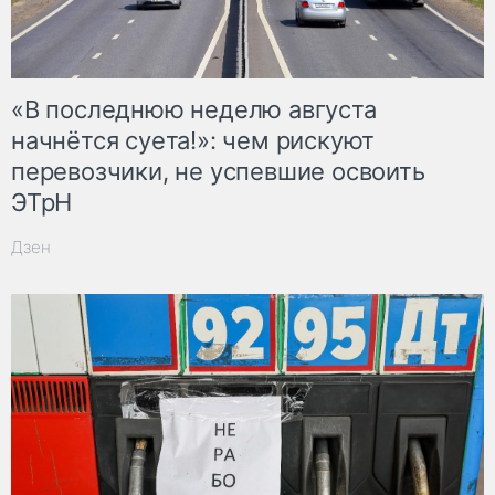
«В последнюю неделю августа
начнётся суета!»: чем рискуют
перевозчики, не успевшие освоить
ЭТрН
Дзен