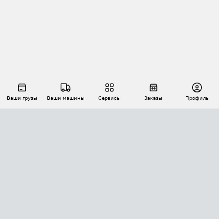
Ваши грузы
Ваши машины
Сервисы
Заказы
Профиль
АВТОМАТИЗАЦИЯ ПЕРЕВОЗОК
Площадки
Заказы
Торги
Тендеры
АТИ-Доки
GPS-мониторинг
АТИ Мессенджер
Цепочки грузов
API ATI.SU
ПОЛЕЗНОЕ