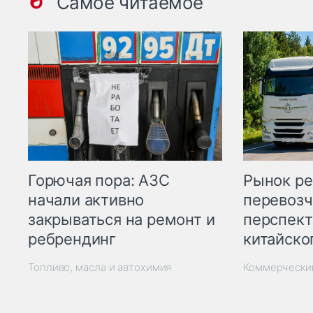
Самое читаемое
Горючая пора: АЗС
Рынок ре
начали активно
перевозч
закрываться на ремонт и
перспект
ребрендинг
китайско
Топливо, масла и автохимия
Коммерчески