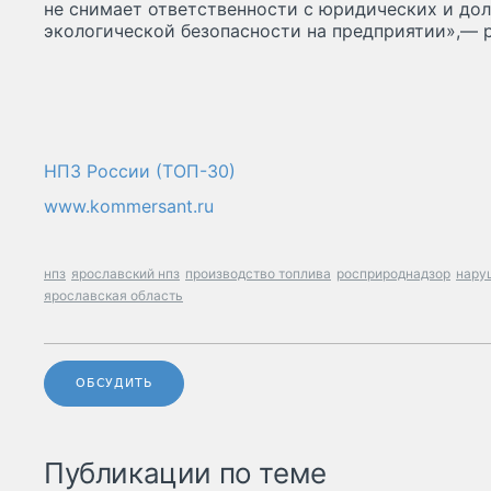
не снимает ответственности с юридических и до
экологической безопасности на предприятии»,— р
НПЗ России (ТОП-30)
www.kommersant.ru
нпз
ярославский нпз
производство топлива
росприроднадзор
нару
ярославская область
ОБСУДИТЬ
Публикации по теме