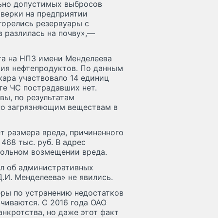
льно допустимых выбросов
оверки на предприятии
горелись резервуары с
 разлилась на почву»,—
та на НПЗ имени Менделеева
ния нефтепродуктов. По данным
жара участвовало 14 единиц
ате ЧС пострадавших нет.
вы, по результатам
по загрязняющим веществам в
т размера вреда, причиненного
468 тыс. руб. В адрес
вольном возмещении вреда.
ел об административных
.И. Менделеева» не явились.
еры по устранению недостатков
чиваются. С 2016 года ОАО
анкротства, но даже этот факт