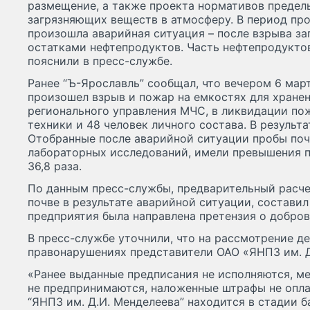
размещение, а также проекта нормативов преде
загрязняющих веществ в атмосферу. В период пр
произошла аварийная ситуация – после взрыва за
остатками нефтепродуктов. Часть нефтепродуктов
пояснили в пресс-службе.
Ранее “Ъ-Ярославль” сообщал, что вечером 6 мар
произошел взрыв и пожар на емкостях для хране
регионального управления МЧС, в ликвидации по
техники и 48 человек личного состава. В результ
Отобранные после аварийной ситуации пробы поч
лабораторных исследований, имели превышения 
36,8 раза.
По данным пресс-службы, предварительный расче
почве в результате аварийной ситуации, составил 
предприятия была направлена претензия о добро
В пресс-службе уточнили, что на рассмотрение д
правонарушениях представители ОАО «ЯНПЗ им. Д
«Ранее выданные предписания не исполняются, м
не предпринимаются, наложенные штрафы не опла
“ЯНПЗ им. Д.И. Менделеева” находится в стадии б