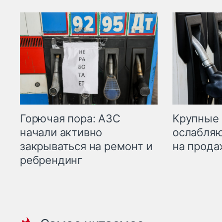
Горючая пора: АЗС
Крупные 
начали активно
ослабляю
закрываться на ремонт и
на прода
ребрендинг