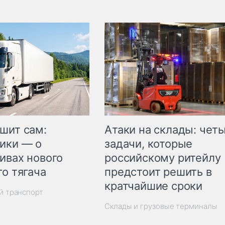
шит сам:
Атаки на склады: чет
ики — о
задачи, которые
ивах нового
российскому ритейлу
го тягача
предстоит решить в
кратчайшие сроки
й транспорт
Склады и грузовые терминалы