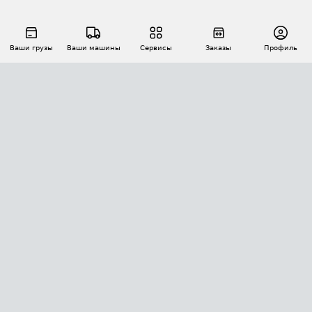
Ваши грузы
Ваши машины
Сервисы
Заказы
Профиль
АВТОМАТИЗАЦИЯ ПЕРЕВОЗОК
Площадки
Заказы
Торги
Тендеры
АТИ-Доки
GPS-мониторинг
АТИ Мессенджер
Цепочки грузов
API ATI.SU
ПОЛЕЗНОЕ
Расчет расстояний
БЕЗОПАСНОСТЬ
Академия ATI.SU
ATI.SU о безопасности
Звезды ATI.SU на вашем сайте
КОНТАКТЫ И ТАРИФЫ
Памятка по проверке контрагентов
Индекс ATI.SU FTL РФ
О системе ATI.SU
Светофор+
Средние ставки
ИНФОРМАЦИЯ