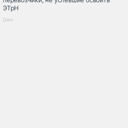
ЭТрН
Дзен