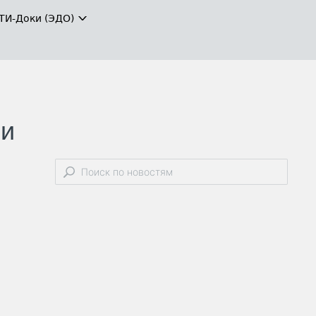
ТИ-Доки (ЭДО)
ми