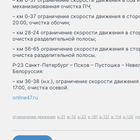
– км 0-37 ограничение скорости движения в оба н
механизированная очистка ПЧ;
– км 0-37 ограничение скорости движения в стор
20:00, очистка обочин;
– км 28-24 ограничение скорости движения в стор
очистка разделительной полосы;
– км 56-65 ограничение скорости движения в стор
очистка разделительной полосы.
Р-23 Санкт-Петербург – Псков – Пустошка – Невел
Белоруссия:
– км 36-38 (н.х.), ограничение скорости движения
17:00, очистка осевой.
online47.ru
ограничение движения
р-21
м-10
р-23
а-181
а-121
а-114
а-120
уп