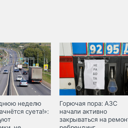
Горючая пора: АЗС
еднюю неделю
начали активно
ачнётся суета!»:
закрываться на ремон
куют
ребрендинг
ики, не