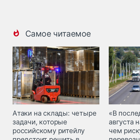
Самое читаемое
Атаки на склады: четыре
«В посл
задачи, которые
августа н
российскому ритейлу
чем рис
предстоит решить в
перевозч