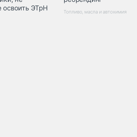
 освоить ЭТрН
Топливо, масла и автохимия