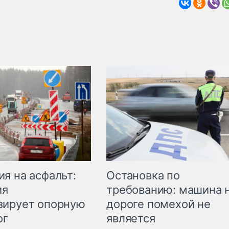
Остановка по
я на асфальт:
требованию: машина 
ия
дороге помехой не
зирует опорную
является
ог