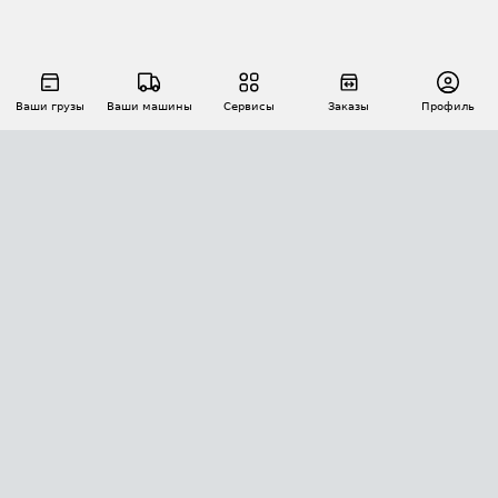
Ваши грузы
Ваши машины
Сервисы
Заказы
Профиль
АВТОМАТИЗАЦИЯ ПЕРЕВОЗОК
Площадки
Заказы
Торги
Тендеры
АТИ-Доки
GPS-мониторинг
АТИ Мессенджер
Цепочки грузов
API ATI.SU
ПОЛЕЗНОЕ
Расчет расстояний
БЕЗОПАСНОСТЬ
Академия ATI.SU
ATI.SU о безопасности
Звезды ATI.SU на вашем сайте
КОНТАКТЫ И ТАРИФЫ
Памятка по проверке контрагентов
Индекс ATI.SU FTL РФ