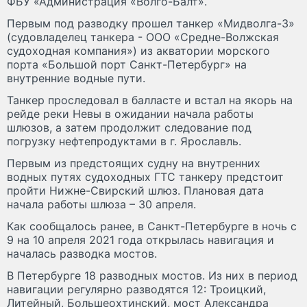
ФБУ «Администрация «Волго-Балт».
Первым под разводку прошел танкер «Мидволга-3»
(судовладелец танкера - ООО «Средне-Волжская
судоходная компания») из акватории морского
порта «Большой порт Санкт-Петербург» на
внутренние водные пути.
Танкер проследовал в балласте и встал на якорь на
рейде реки Невы в ожидании начала работы
шлюзов, а затем продолжит следование под
погрузку нефтепродуктами в г. Ярославль.
Первым из предстоящих судну на внутренних
водных путях судоходных ГТС танкеру предстоит
пройти Нижне-Свирский шлюз. Плановая дата
начала работы шлюза – 30 апреля.
Как сообщалось ранее, в Санкт-Петербурге в ночь с
9 на 10 апреля 2021 года открылась навигация и
началась разводка мостов.
В Петербурге 18 разводных мостов. Из них в период
навигации регулярно разводятся 12: Троицкий,
Литейный, Большеохтинский, мост Александра