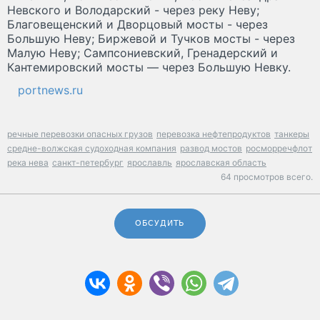
Невского и Володарский - через реку Неву;
Благовещенский и Дворцовый мосты - через
Большую Неву; Биржевой и Тучков мосты - через
Малую Неву; Сампсониевский, Гренадерский и
Кантемировский мосты — через Большую Невку.
portnews.ru
речные перевозки опасных грузов
перевозка нефтепродуктов
танкеры
средне-волжская судоходная компания
развод мостов
росморречфлот
река нева
санкт-петербург
ярославль
ярославская область
64 просмотров всего.
ОБСУДИТЬ