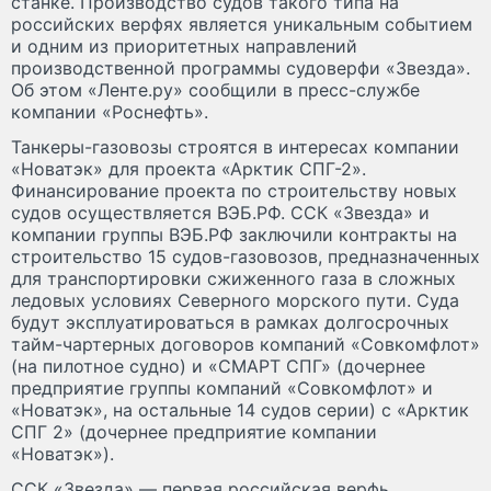
станке. Производство судов такого типа на
российских верфях является уникальным событием
и одним из приоритетных направлений
производственной программы судоверфи «Звезда».
Об этом «Ленте.ру» сообщили в пресс-службе
компании «Роснефть».
Танкеры-газовозы строятся в интересах компании
«Новатэк» для проекта «Арктик СПГ-2».
Финансирование проекта по строительству новых
судов осуществляется ВЭБ.РФ. ССК «Звезда» и
компании группы ВЭБ.РФ заключили контракты на
строительство 15 судов-газовозов, предназначенных
для транспортировки сжиженного газа в сложных
ледовых условиях Северного морского пути. Суда
будут эксплуатироваться в рамках долгосрочных
тайм-чартерных договоров компаний «Совкомфлот»
(на пилотное судно) и «СМАРТ СПГ» (дочернее
предприятие группы компаний «Совкомфлот» и
«Новатэк», на остальные 14 судов серии) с «Арктик
СПГ 2» (дочернее предприятие компании
«Новатэк»).
ССК «Звезда» — первая российская верфь,