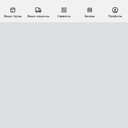
Ваши грузы
Ваши машины
Сервисы
Заказы
Профиль
АВТОМАТИЗАЦИЯ ПЕРЕВОЗОК
Площадки
Заказы
Торги
Тендеры
АТИ-Доки
GPS-мониторинг
АТИ Мессенджер
Цепочки грузов
API ATI.SU
ПОЛЕЗНОЕ
Расчет расстояний
БЕЗОПАСНОСТЬ
Академия ATI.SU
ATI.SU о безопасности
Звезды ATI.SU на вашем сайте
КОНТАКТЫ И ТАРИФЫ
Памятка по проверке контрагентов
Индекс ATI.SU FTL РФ
О системе ATI.SU
Светофор+
Средние ставки
ИНФОРМАЦИЯ
Контактная информация