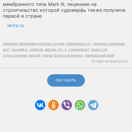
мембранного типа Mark III, лицензию на
строительство которой судоверфь также получила
первой в стране.
lenta.ru
морские перевозки опасных грузов
перевозка спг
танкеры-газовозы
arc7
роснефть
новатэк
арктик спг-2
совкомфлот
смарт спг
судостроение
звезда
планы
большой камень
приморский край
35 просмотров всего.
ОБСУДИТЬ