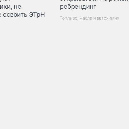
ребрендинг
ики, не
 освоить ЭТрН
Топливо, масла и автохимия