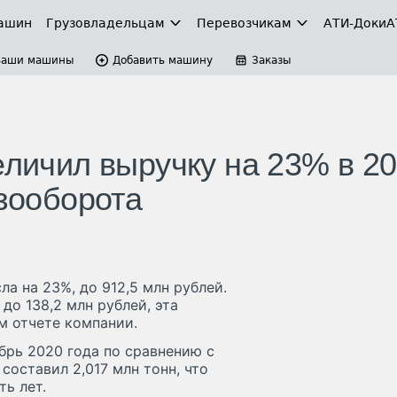
ашин
Грузовладельцам
Перевозчикам
АТИ-Доки
А
Ваши машины
Добавить машину
Заказы
еличил выручку на 23% в 2
узооборота
а на 23%, до 912,5 млн рублей.
до 138,2 млн рублей, эта
м отчете компании.
брь 2020 года по сравнению с
составил 2,017 млн тонн, что
ь лет.