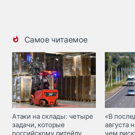
Самое читаемое
Атаки на склады: четыре
«В посл
задачи, которые
августа н
российскому ритейлу
чем рис