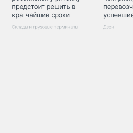
предстоит решить в
перевозч
кратчайшие сроки
успевшие
Склады и грузовые терминалы
Дзен