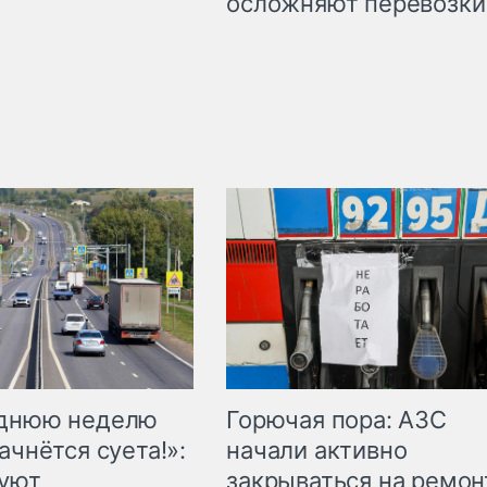
осложняют перевозки
Горючая пора: АЗС
еднюю неделю
начали активно
ачнётся суета!»:
закрываться на ремон
куют