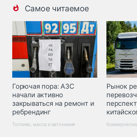
Самое читаемое
Горючая пора: АЗС
Рынок ре
начали активно
перевозч
закрываться на ремонт и
перспект
ребрендинг
китайско
Топливо, масла и автохимия
Коммерчески