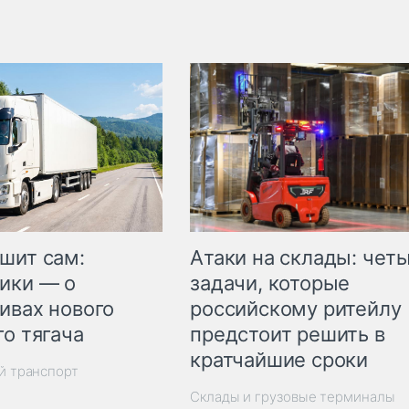
шит сам:
Атаки на склады: чет
ики — о
задачи, которые
ивах нового
российскому ритейлу
го тягача
предстоит решить в
кратчайшие сроки
й транспорт
Склады и грузовые терминалы