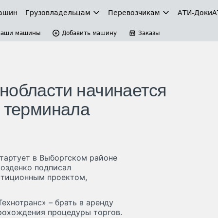
ашин
Грузовладельцам
Перевозчикам
АТИ-Доки
А
Ваши машины
Добавить машину
Заказы
нобласти начинается
о терминала
тартует в Выборгском районе
розденко подписал
стиционным проектом,
ехнотранс» – брать в аренду
прохождения процедуры торгов.