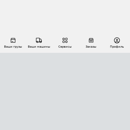
Ваши грузы
Ваши машины
Сервисы
Заказы
Профиль
АВТОМАТИЗАЦИЯ ПЕРЕВОЗОК
Площадки
Заказы
Торги
Тендеры
АТИ-Доки
GPS-мониторинг
АТИ Мессенджер
Цепочки грузов
API ATI.SU
ПОЛЕЗНОЕ
Расчет расстояний
БЕЗОПАСНОСТЬ