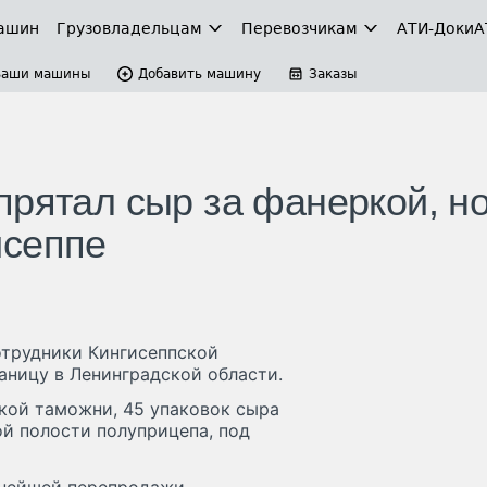
ашин
Грузовладельцам
Перевозчикам
АТИ-Доки
А
Ваши машины
Добавить машину
Заказы
прятал сыр за фанеркой, но
исеппе
отрудники Кингисеппской
аницу в Ленинградской области.
кой таможни, 45 упаковок сыра
й полости полуприцепа, под