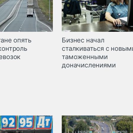
Бизнес начал
тане опять
сталкиваться с новым
контроль
таможенными
евозок
доначислениями