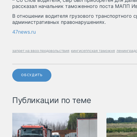
– Со слов водителя, сыр был приобретён для дал
рассказал начальник таможенного поста МАПП И
В отношении водителя грузового транспортного 
административных правонарушениях.
47news.ru
запрет на ввоз продовольствия
кингисеппская таможня
ленинградс
ОБСУДИТЬ
Публикации по теме