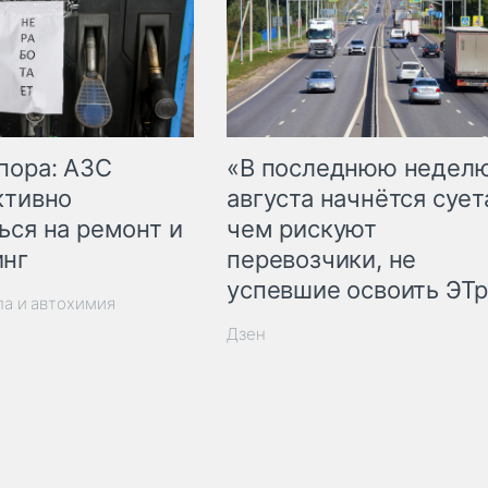
пора: АЗС
«В последнюю недел
ктивно
августа начнётся суета
ься на ремонт и
чем рискуют
инг
перевозчики, не
успевшие освоить ЭТ
ла и автохимия
Дзен