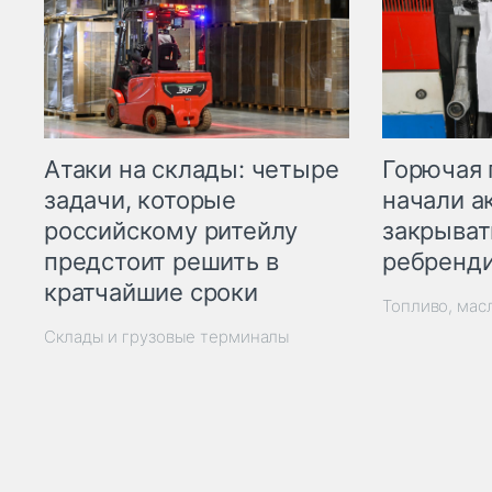
Горючая 
Атаки на склады: четыре
начали а
задачи, которые
закрыват
российскому ритейлу
ребренд
предстоит решить в
кратчайшие сроки
Топливо, мас
Склады и грузовые терминалы