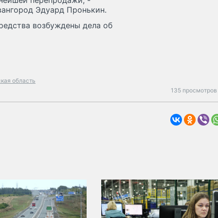
ьнейшей перепродажи, -
вангород Эдуард Пронькин.
средства возбуждены дела об
кая область
135 просмотров 