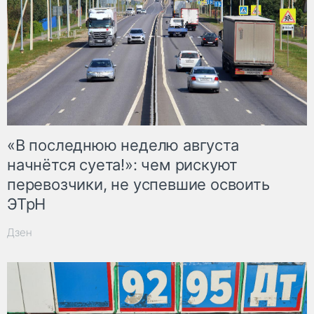
«В последнюю неделю августа
начнётся суета!»: чем рискуют
перевозчики, не успевшие освоить
ЭТрН
Дзен