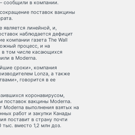
— сообщили в компании.
т сокращение поставок вакцины
рата.
 является линейной, и,
поставок наблюдается дефицит
е компании газета The Wall
ложный процесс, и на
, в том числе касающихся
или в Moderna.
айшие сроки», компания
изводителем Lonza, а также
твами», говорится в ее
разившихся коронавирусом,
м поставок вакцины Moderna.
т Moderna выполнения взятых на
нных работ и закупки Канады
ния поставит в страну почти
тыс. вместо 1,2 млн доз.