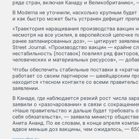
ряде стран, включая Канаду и Великобританию», 
В Moderna не уточнили, насколько крупным буде
и как быстро может быть устранен дефицит препа
«Траектория наращивания производства вакцин не
несмотря на все усилия, в европейской цепочке 
ранее запланированных доз», — цитирует заявлени
Street Journal. «Производство вакцин — крайне с
нестабильность [поставок] повлиял ряд факторов
человеческих и материальных ресурсов», — добав
Чтобы обеспечить стабильные поставки в «кратч
работает со своим партнером — швейцарским про
находится «тесном контакте со всеми правительс
заявлении.
В Канаде, где наблюдается резкий рост числа за
заявили о «разочаровании» в связи с сокращение
«Наше правительство и дальше будет требовать о
себя обязательств», — заявила министр обществе
Анита Ананд. По ее словам, в конце апреля компа
вдвое меньше доз вакцины, чем ожидалось, — 650 