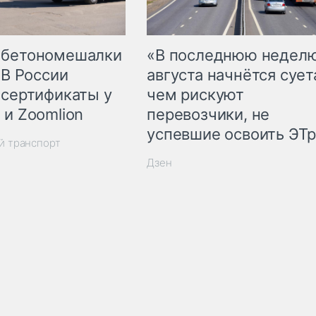
 бетономешалки
«В последнюю недел
 В России
августа начнётся суета
 сертификаты у
чем рискуют
 и Zoomlion
перевозчики, не
успевшие освоить ЭТ
й транспорт
Дзен