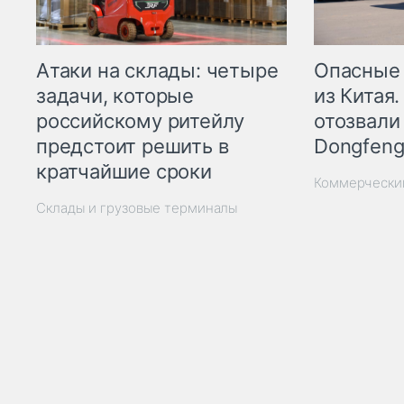
Опасные
Атаки на склады: четыре
из Китая.
задачи, которые
отозвали
российскому ритейлу
Dongfeng
предстоит решить в
кратчайшие сроки
Коммерчески
Склады и грузовые терминалы