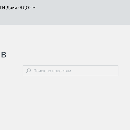
ТИ-Доки (ЭДО)
 в