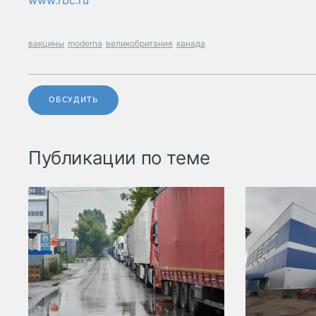
www.rbc.ru
вакцины
moderna
великобритания
канада
ОБСУДИТЬ
Публикации по теме